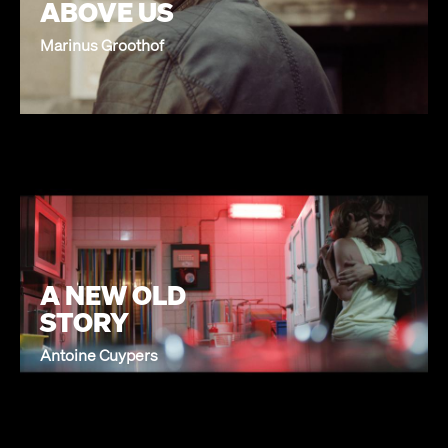
ABOVE US
Marinus Groothof
A NEW OLD
STORY
Antoine Cuypers