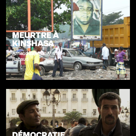
MEURTRE À
KINSHASA
Arnaud Zajtman Marlène
Rabaud
DÉMOCRATIE