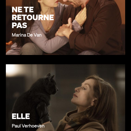
NE TE
RETOURNE
PAS
Marina De Van
ELLE
Paul Verhoeven